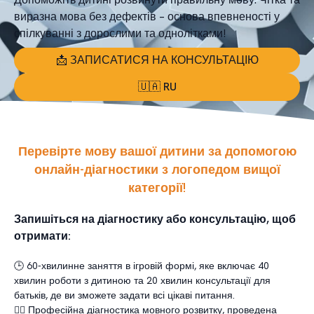
виразна мова без дефектів – основа впевненості у
спілкуванні з дорослими та однолітками!
📩 ЗАПИСАТИСЯ НА КОНСУЛЬТАЦІЮ
🇺🇦 RU
Перевірте мову вашої дитини за допомогою
онлайн-діагностики з логопедом вищої
категорії!
Запишіться на діагностику або консультацію, щоб
отримати:
🕒 60-хвилинне заняття в ігровій формі, яке включає 40
хвилин роботи з дитиною та 20 хвилин консультації для
батьків, де ви зможете задати всі цікаві питання.
🧑‍⚕️ Професійна діагностика мовного розвитку, проведена