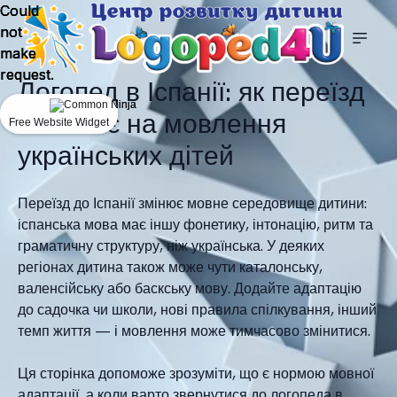
Could
Could
Could
not
not
not
make
make
make
request.
request.
request.
Логопед в Іспанії: як переїзд
впливає на мовлення
Free Website Widget
Free Website Widget
Free Website Widget
українських дітей
Переїзд до Іспанії змінює мовне середовище дитини:
іспанська мова має іншу фонетику, інтонацію, ритм та
граматичну структуру, ніж українська. У деяких
регіонах дитина також може чути каталонську,
валенсійську або баскську мову. Додайте адаптацію
до садочка чи школи, нові правила спілкування, інший
темп життя — і мовлення може тимчасово змінитися.
Ця сторінка допоможе зрозуміти, що є нормою мовної
адаптації, а коли варто звернутися до логопеда в