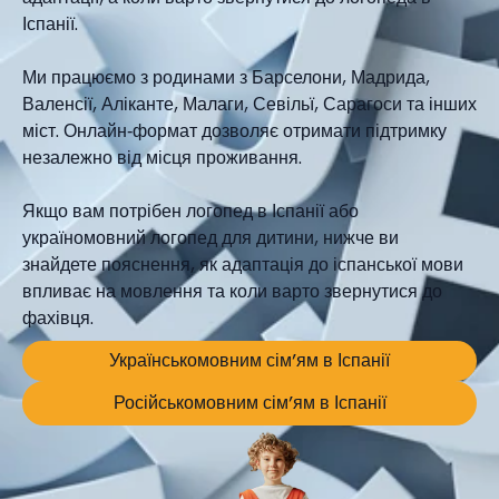
Іспанії.
Ми працюємо з родинами з Барселони, Мадрида,
Валенсії, Аліканте, Малаги, Севільї, Сарагоси та інших
міст. Онлайн‑формат дозволяє отримати підтримку
незалежно від місця проживання.
Якщо вам потрібен логопед в Іспанії або
україномовний логопед для дитини, нижче ви
знайдете пояснення, як адаптація до іспанської мови
впливає на мовлення та коли варто звернутися до
фахівця.
Українськомовним сім’ям в Іспанії
Російськомовним сім’ям в Іспанії