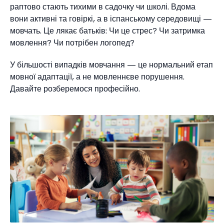
раптово стають тихими в садочку чи школі. Вдома
вони активні та говіркі, а в іспанському середовищі —
мовчать. Це лякає батьків: Чи це стрес? Чи затримка
мовлення? Чи потрібен логопед?
У більшості випадків мовчання — це нормальний етап
мовної адаптації, а не мовленнєве порушення.
Давайте розберемося професійно.