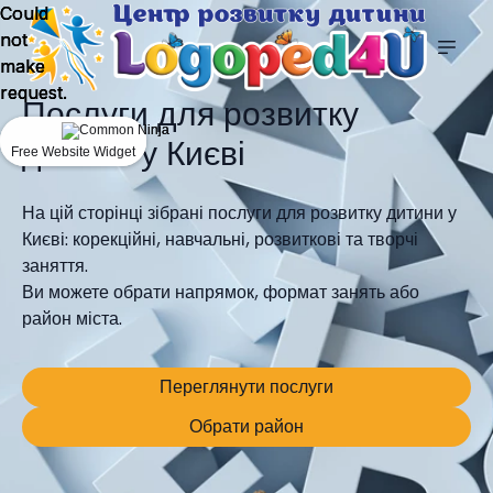
Could
Could
Could
not
not
not
make
make
make
request.
request.
request.
Послуги для розвитку
дитини у Києві
Free Website Widget
Free Website Widget
Free Website Widget
На цій сторінці зібрані послуги для розвитку дитини у
Києві: корекційні, навчальні, розвиткові та творчі
заняття.
Ви можете обрати напрямок, формат занять або
район міста.
Переглянути послуги
Обрати район