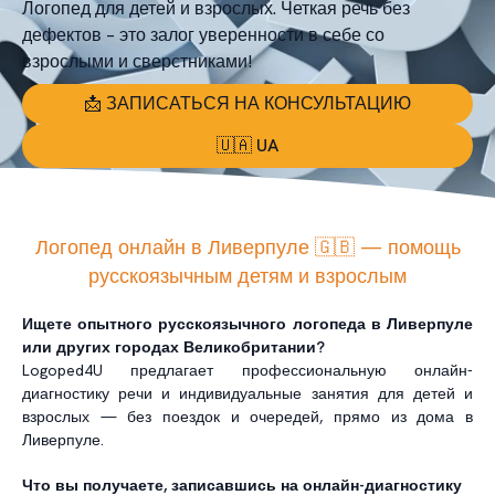
Логопед для детей и взрослых. Четкая речь без
дефектов – это залог уверенности в себе со
взрослыми и сверстниками!
📩 ЗАПИСАТЬСЯ НА КОНСУЛЬТАЦИЮ
🇺🇦 UA
Логопед онлайн в Ливерпуле 🇬🇧 — помощь
русскоязычным детям и взрослым
Ищете опытного русскоязычного логопеда в Ливерпуле
или других городах Великобритании?
Logoped4U предлагает профессиональную онлайн-
диагностику речи и индивидуальные занятия для детей и
взрослых — без поездок и очередей, прямо из дома в
Ливерпуле.
Что вы получаете, записавшись на онлайн-диагностику