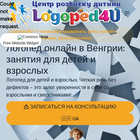
Could
Could
Could
not
not
not
make
make
make
request.
request.
request.
Logoped4U — помогаем развивать речь онлайн:
удобно, эффективно, результативно.
Free Website Widget
Free Website Widget
Free Website Widget
Логопед онлайн в Венгрии:
занятия для детей и
взрослых
Логопед для детей и взрослых. Четкая речь без
дефектов – это залог уверенности в себе со
взрослыми и сверстниками!
📩 ЗАПИСАТЬСЯ НА КОНСУЛЬТАЦИЮ
🇺🇦 UA