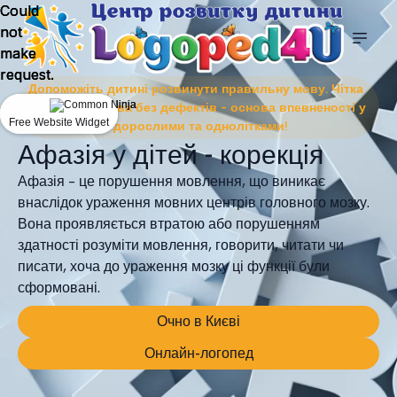
Could
Could
Could
not
not
not
make
make
make
request.
request.
request.
Допоможіть дитині розвинути правильну мову. Чітка
та виразна мова без дефектів – основа впевненості у
Free Website Widget
Free Website Widget
Free Website Widget
спілкуванні з дорослими та однолітками!
Афазія у дітей - корекція
Афазія – це порушення мовлення, що виникає
внаслідок ураження мовних центрів головного мозку.
Вона проявляється втратою або порушенням
здатності розуміти мовлення, говорити, читати чи
писати, хоча до ураження мозку ці функції були
сформовані.
Очно в Києві
Онлайн-логопед