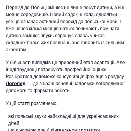
Переїзд до Польщі змінює не лише побут дитини, а й її
мовне середовище. Новий садок, школа, однолітки —
усе це означає активний перехід до польської мови. І
вже через кілька місяців батьки починають помічати:
дитина замінює звуки, спрощує слова, уникає
складних польських поєднань або говорить із сильним
акцентом.
У більшості випадків це природний етап адаптації. Але
іноді труднощі потребують професійної оцінки.
Розібратися допоможе консультація фахівця з розділу
Логопед
— де зібрані основні напрямки логопедичної
допомоги та формати роботи.
У цій статті розглянемо:
які польські звуки найскладніші для україномовних
дітей
що є нормою при білінгвальному розвитку