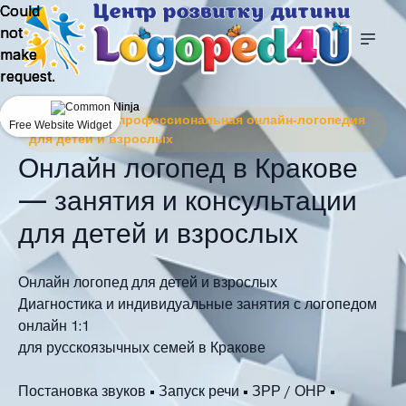
Could
Could
Could
not
not
not
make
make
make
request.
request.
request.
Logoped4U — профессиональная онлайн‑логопедия
Free Website Widget
Free Website Widget
Free Website Widget
для детей и взрослых
Онлайн логопед в Кракове
— занятия и консультации
для детей и взрослых
Онлайн логопед для детей и взрослых
Диагностика и индивидуальные занятия с логопедом
онлайн 1:1
для русскоязычных семей в Кракове
Постановка звуков • Запуск речи • ЗРР / ОНР •