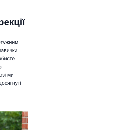
рекції
отужним
навички.
обисте
б
озі ми
досягнуті