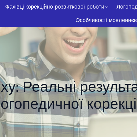
Фахівці корекційно-розвиткової роботи
Логопед
Особливості мовленнєв
піху: Реальні резуль
огопедичної корекці