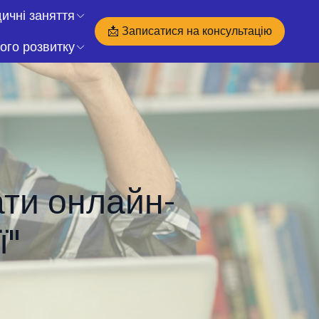
ичні заняття
📩 Записатися на консультацію
ого розвитку
тати онлайн-
ї"