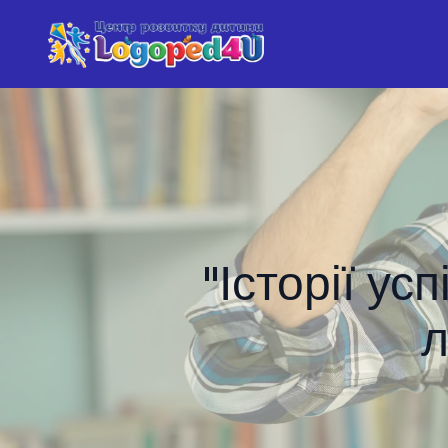
"Історії ус
л