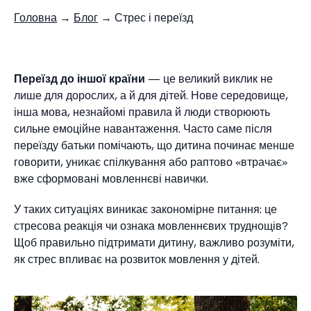
Головна
→
Блог
→ Стрес і переїзд
Переїзд до іншої країни
— це великий виклик не
лише для дорослих, а й для дітей. Нове середовище,
інша мова, незнайомі правила й люди створюють
сильне емоційне навантаження. Часто саме після
переїзду батьки помічають, що дитина починає менше
говорити, уникає спілкування або раптово «втрачає»
вже сформовані мовленнєві навички.
У таких ситуаціях виникає закономірне питання: це
стресова реакція чи ознака мовленнєвих труднощів?
Щоб правильно підтримати дитину, важливо розуміти,
як стрес впливає на розвиток мовлення у дітей.