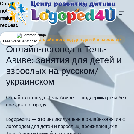
Could
Could
Could
not
not
not
make
make
make
request.
request.
request.
Logoped4U — онлайн‑логопед для детей и взрослых
Free Website Widget
Free Website Widget
Free Website Widget
Онлайн-логопед в Тель-
Авиве: занятия для детей и
взрослых на русском/
украинском
Онлайн-логопед в Тель-Авиве — поддержка речи без
поездок по городу
Logoped4U — это индивидуальные онлайн-занятия с
логопедом для детей и взрослых, проживающих в
Тель-Авиве и ближайших городах.