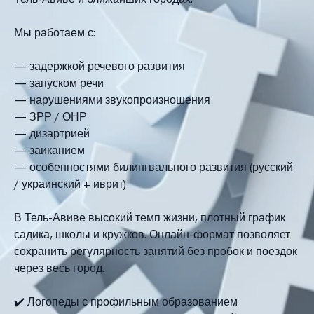
Мы работаем с:
— задержкой речевого развития
— запуском речи
— нарушениями звукопроизношения
— ЗРР / ОНР
— дизартрией
— заиканием
— особенностями билингвального развития (русский
/ украинский + иврит)
В Тель-Авиве высокий темп жизни, плотный график
садика, школы и кружков. Онлайн-формат позволяет
сохранить регулярность занятий без пробок и поездок
через весь город.
✔️ Логопеды с профильным образованием