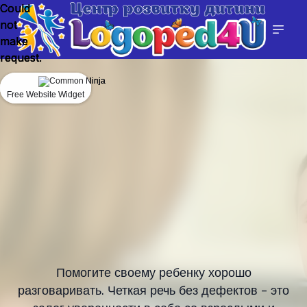
Could
Could
Could
not
not
not
make
make
make
request.
request.
request.
Free Website Widget
Free Website Widget
Free Website Widget
Помогите своему ребенку хорошо
разговаривать. Четкая речь без дефектов – это