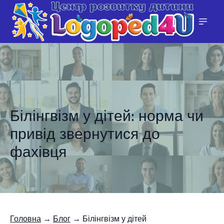
Білінгвізм у дітей: норма чи
привід звернутися до
фахівця
Головна
→
Блог
→ Білінгвізм у дітей