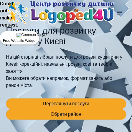
Could
Could
Could
not
not
not
make
make
make
request.
request.
request.
Послуги для розвитку
дитини у Києві
Free Website Widget
Free Website Widget
Free Website Widget
На цій сторінці зібрані послуги для розвитку дитини у
Києві: корекційні, навчальні, розвиткові та творчі
заняття.
Ви можете обрати напрямок, формат занять або
район міста.
Переглянути послуги
Обрати район